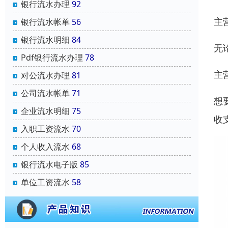
银行流水办理
92
主
银行流水帐单
56
银行流水明细
84
无
Pdf银行流水办理
78
主
对公流水办理
81
公司流水帐单
71
想
企业流水明细
75
收
入职工资流水
70
个人收入流水
68
银行流水电子版
85
单位工资流水
58