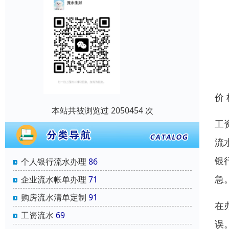
价
本站共被浏览过 2050454 次
工
流
银
个人银行流水办理
86
急
企业流水帐单办理
71
购房流水清单定制
91
在
工资流水
69
误