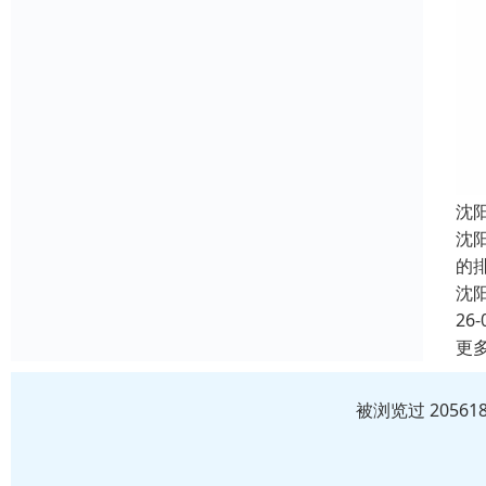
沈
沈
的
沈
26-
更
被浏览过 2056