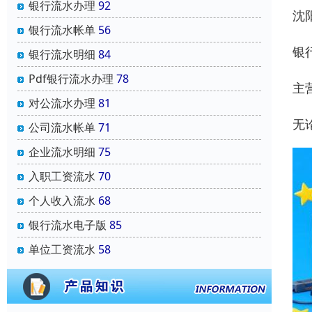
银行流水办理
92
沈
银行流水帐单
56
银
银行流水明细
84
Pdf银行流水办理
78
主
对公流水办理
81
无
公司流水帐单
71
企业流水明细
75
入职工资流水
70
个人收入流水
68
银行流水电子版
85
单位工资流水
58