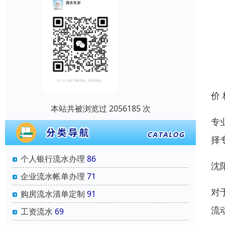
价
本站共被浏览过 2056185 次
专
择
个人银行流水办理
86
沈
企业流水帐单办理
71
对
购房流水清单定制
91
流
工资流水
69