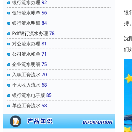
银行流水办理
92
银
银行流水帐单
56
持
银行流水明细
84
Pdf银行流水办理
78
沈
对公流水办理
81
们
公司流水帐单
71
企业流水明细
75
入职工资流水
70
个人收入流水
68
银行流水电子版
85
单位工资流水
58