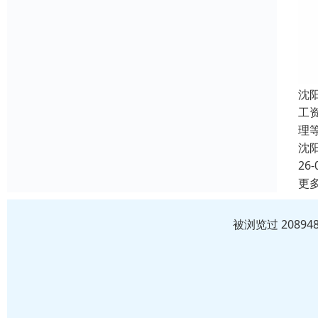
沈
工
理
沈
26-
更
被浏览过 2089