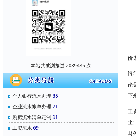
价
本站共被浏览过 2089486 次
银
论
下
个人银行流水办理
86
企业流水帐单办理
71
工
购房流水清单定制
91
企
工资流水
69
财